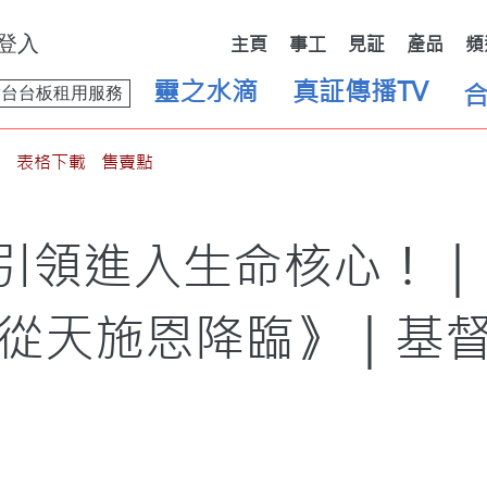
登入
主頁
事工
見証
產品
頻
靈之水滴
真証傳播TV
舞台台板租用服務
表格下載
售賣點
引領進入生命核心！｜E
從天施恩降臨》｜基