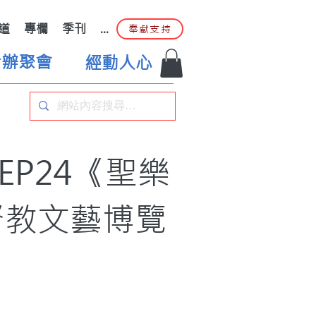
道
專欄
季刊
...
奉獻支持
合辦聚會
經動人心
P24《聖樂
督教文藝博覽