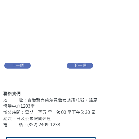
上一個
下一個
聯絡我們
地 址：香港新界葵芳貨櫃碼頭路71號，鍾意
恆勝中心1203室
辦公時間：星期一至五 早上9: 00 至下午5: 30 星
期六、日及公眾假期休息
電 話：(852)
2409-1233