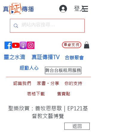
登入
奉獻支持
靈之水滴
真証傳播TV
合辦聚會
經動人心
舞台台板租用服務
認識我們
家書。分享
你的支持
表格下載
售賣點
聖樂欣賞：善牧恩慈歌｜EP121基
督教文藝博覽
返回