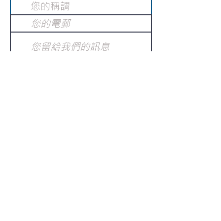
提交
訂閱電子報
：
請電郵至
或填寫訂閱電郵
info@gnci.org.hk
>
Copyright © 2021 GoodNews
Communication International Ltd 真証傳