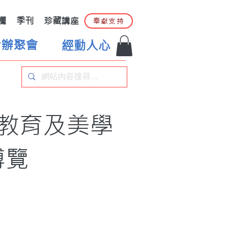
欄
季刊
珍藏講座
奉獻支持
合辦聚會
經動人心
術教育及美學
博覽