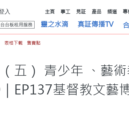
登入
主頁
事工
見証
產品
頻道
專
靈之水滴
真証傳播TV
舞台台板租用服務
表格下載
售賣點
（五） 青少年 、藝
.0｜EP137基督教文藝