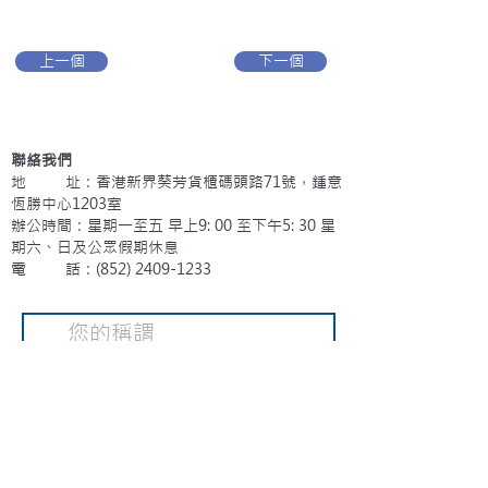
上一個
下一個
聯絡我們
地 址：香港新界葵芳貨櫃碼頭路71號，鍾意
恆勝中心1203室
辦公時間：星期一至五 早上9: 00 至下午5: 30 星
期六、日及公眾假期休息
電 話：(852)
2409-1233
提交