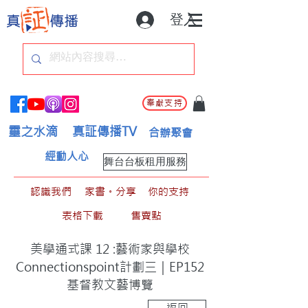
登入
奉獻支持
靈之水滴
真証傳播TV
合辦聚會
經動人心
舞台台板租用服務
認識我們
家書。分享
你的支持
表格下載
售賣點
美學通式課 12 :藝術家與學校
Connectionspoint計劃三｜EP152
基督教文藝博覽
返回