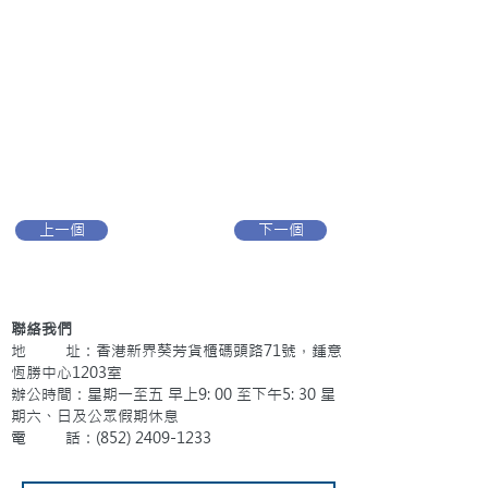
上一個
下一個
聯絡我們
地 址：香港新界葵芳貨櫃碼頭路71號，鍾意
恆勝中心1203室
辦公時間：星期一至五 早上9: 00 至下午5: 30 星
期六、日及公眾假期休息
電 話：(852)
2409-1233