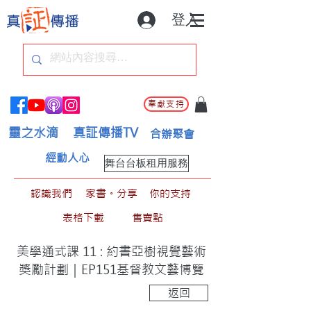
登入
奉獻支持
靈之水滴
真証傳播TV
合辦聚會
經動人心
舞台台板租用服務
認識我們
家書。分享
你的支持
表格下載
售賣點
美學通式課 11 : 約書亞樹視覺藝術
獎勵計劃｜EP151基督教文藝博覽
返回