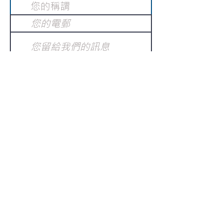
提交
訂閱電子報
：
請電郵至
或填寫訂閱電郵
info@gnci.org.hk
>
Copyright © 2021 GoodNews
Communication International Ltd 真証傳