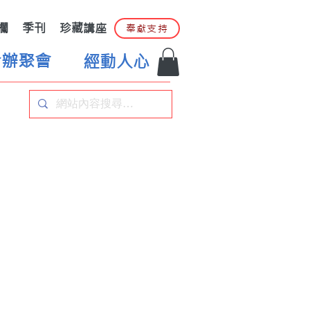
欄
季刊
珍藏講座
奉獻支持
合辦聚會
經動人心