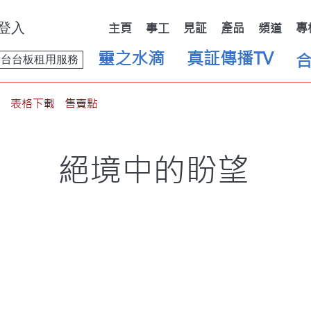
登入
主頁
事工
見証
產品
頻道
專
靈之水滴
真証傳播TV
舞台台板租用服務
表格下載
售賣點
絕境中的盼望