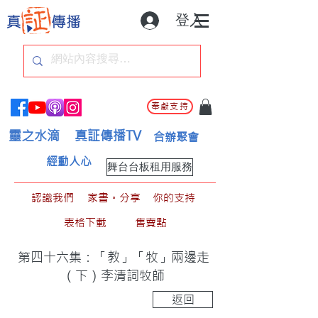
登入
奉獻支持
靈之水滴
真証傳播TV
合辦聚會
經動人心
舞台台板租用服務
認識我們
家書。分享
你的支持
表格下載
售賣點
第四十六集：「教」「牧」兩邊走
（下）李清詞牧師
返回