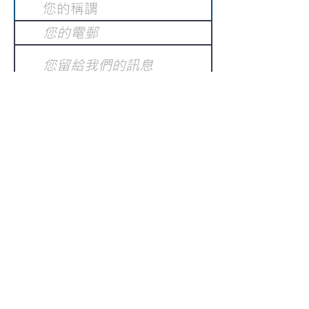
提交
訂閱電子報
：
請電郵至
或填寫訂閱電郵
info@gnci.org.hk
>
Copyright © 2021 GoodNews
Communication International Ltd 真証傳