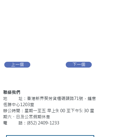
上一個
下一個
聯絡我們
地 址：香港新界葵芳貨櫃碼頭路71號，鍾意
恆勝中心1203室
辦公時間：星期一至五 早上9: 00 至下午5: 30 星
期六、日及公眾假期休息
電 話：(852)
2409-1233