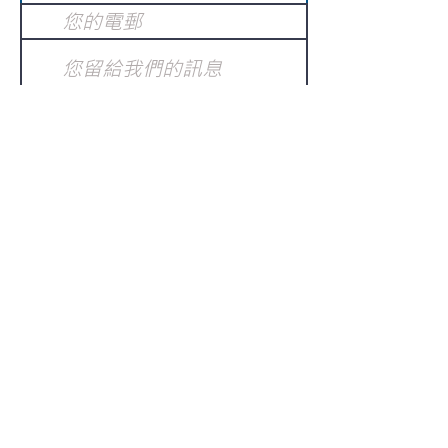
提交
訂閱電子報
：
請電郵至
或填寫訂閱電郵
info@gnci.org.hk
>
Copyright © 2021 GoodNews
Communication International Ltd 真証傳
播. All Rights Reserved