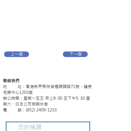
上一個
下一個
聯絡我們
地 址：香港新界葵芳貨櫃碼頭路71號，鍾意
恆勝中心1203室
辦公時間：星期一至五 早上9: 00 至下午5: 30 星
期六、日及公眾假期休息
電 話：(852)
2409-1233