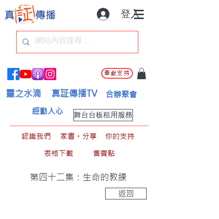
登入
奉獻支持
靈之水滴
真証傳播TV
合辦聚會
經動人心
舞台台板租用服務
認識我們
家書。分享
你的支持
表格下載
售賣點
第四十二集：生命的教練
返回