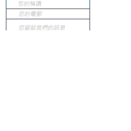
提交
訂閱電子報
：
請電郵至
或填寫訂閱電郵
info@gnci.org.hk
>
Copyright © 2021 GoodNews
Communication International Ltd 真証傳