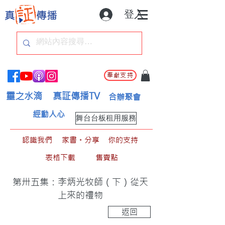
登入
奉獻支持
靈之水滴
真証傳播TV
合辦聚會
經動人心
舞台台板租用服務
認識我們
家書。分享
你的支持
表格下載
售賣點
第卅五集：李炳光牧師（下）從天
上來的禮物
返回