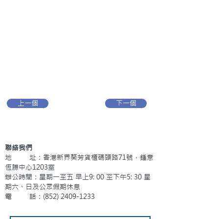
上一個
下一個
聯絡我們
地 址：香港新界葵芳貨櫃碼頭路71號，鍾意
恆勝中心1203室
辦公時間：星期一至五 早上9: 00 至下午5: 30 星
期六、日及公眾假期休息
電 話：(852)
2409-1233