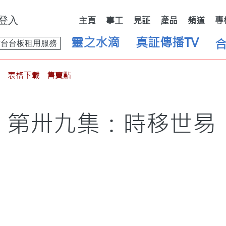
登入
主頁
事工
見証
產品
頻道
專
靈之水滴
真証傳播TV
舞台台板租用服務
表格下載
售賣點
第卅九集：時移世易