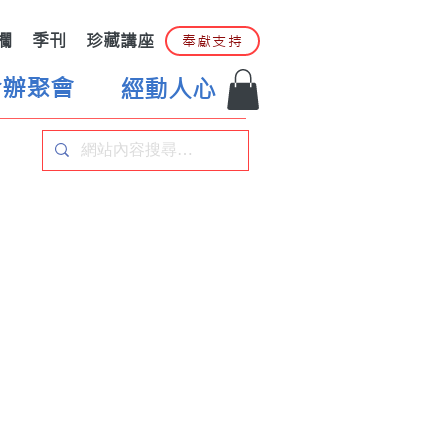
欄
季刊
珍藏講座
奉獻支持
合辦聚會
經動人心