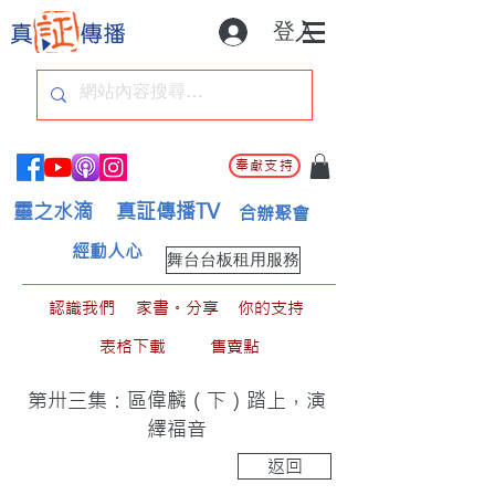
登入
奉獻支持
靈之水滴
真証傳播TV
合辦聚會
經動人心
舞台台板租用服務
認識我們
家書。分享
你的支持
表格下載
售賣點
第卅三集：區偉麟（下）踏上，演
繹福音
返回