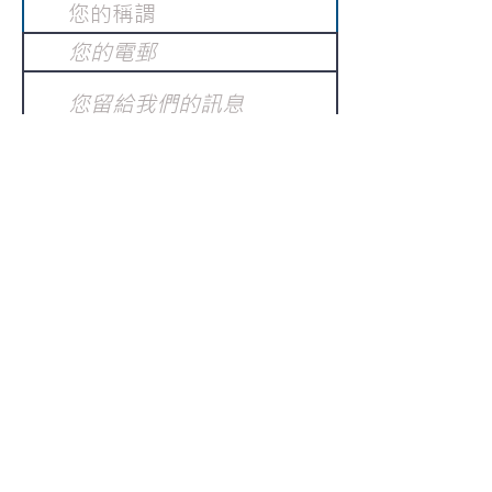
提交
訂閱電子報
：
請電郵至
或填寫訂閱電郵
info@gnci.org.hk
>
Copyright © 2021 GoodNews
Communication International Ltd 真証傳