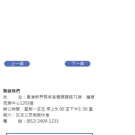
上一個
下一個
聯絡我們
地 址：香港新界葵芳貨櫃碼頭路71號，鍾意
恆勝中心1203室
辦公時間：星期一至五 早上9: 00 至下午5: 30 星
期六、日及公眾假期休息
電 話：(852)
2409-1233