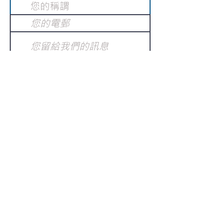
提交
訂閱電子報
：
請電郵至
或填寫訂閱電郵
info@gnci.org.hk
>
Copyright © 2021 GoodNews
Communication International Ltd 真証傳