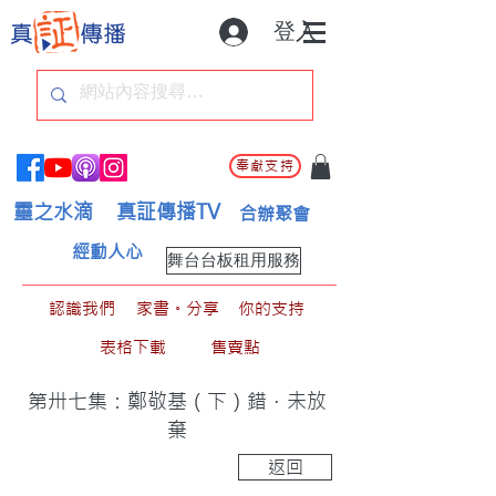
登入
奉獻支持
靈之水滴
真証傳播TV
合辦聚會
經動人心
舞台台板租用服務
認識我們
家書。分享
你的支持
表格下載
售賣點
第卅七集：鄭敬基（下）錯．未放
棄
返回