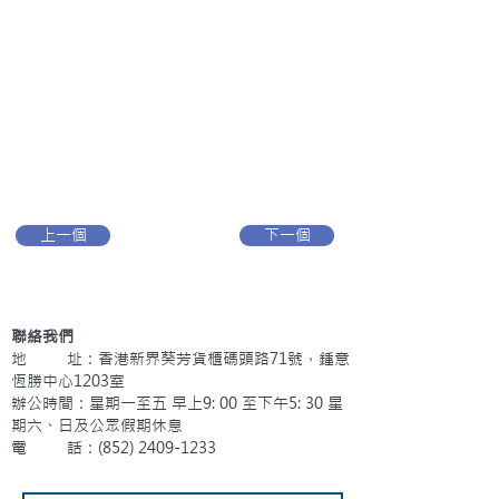
上一個
下一個
聯絡我們
地 址：香港新界葵芳貨櫃碼頭路71號，鍾意
恆勝中心1203室
辦公時間：星期一至五 早上9: 00 至下午5: 30 星
期六、日及公眾假期休息
電 話：(852)
2409-1233