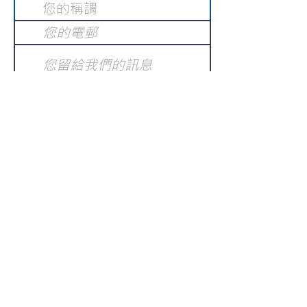
提交
訂閱電子報
：
請電郵至
或填寫訂閱電郵
info@gnci.org.hk
>
Copyright © 2021 GoodNews
Communication International Ltd 真証傳