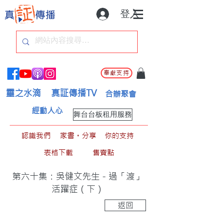
登入
奉獻支持
靈之水滴
真証傳播TV
合辦聚會
經動人心
舞台台板租用服務
認識我們
家書。分享
你的支持
表格下載
售賣點
第六十集：吳健文先生 - 過「渡」
活躍症（下）
返回