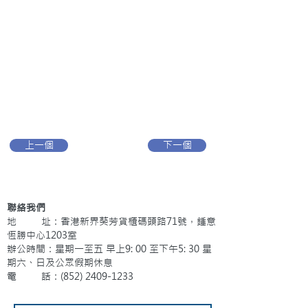
上一個
下一個
聯絡我們
地 址：香港新界葵芳貨櫃碼頭路71號，鍾意
恆勝中心1203室
辦公時間：星期一至五 早上9: 00 至下午5: 30 星
期六、日及公眾假期休息
電 話：(852)
2409-1233