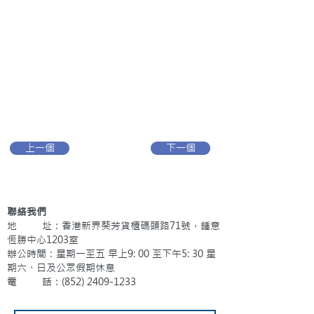
上一個
下一個
聯絡我們
地 址：香港新界葵芳貨櫃碼頭路71號，鍾意
恆勝中心1203室
辦公時間：星期一至五 早上9: 00 至下午5: 30 星
期六、日及公眾假期休息
電 話：(852)
2409-1233