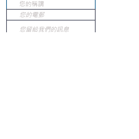
提交
訂閱電子報
：
請電郵至
或填寫訂閱電郵
info@gnci.org.hk
>
Copyright © 2021 GoodNews
Communication International Ltd 真証傳