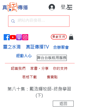
登入
奉獻支持
靈之水滴
真証傳播TV
合辦聚會
經動人心
舞台台板租用服務
認識我們
家書。分享
你的支持
表格下載
售賣點
第八十集：戴浩輝牧師-終身學習
(下)
返回