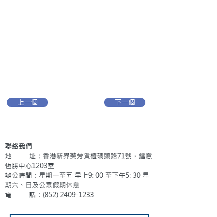
上一個
下一個
聯絡我們
地 址：香港新界葵芳貨櫃碼頭路71號，鍾意
恆勝中心1203室
辦公時間：星期一至五 早上9: 00 至下午5: 30 星
期六、日及公眾假期休息
電 話：(852)
2409-1233