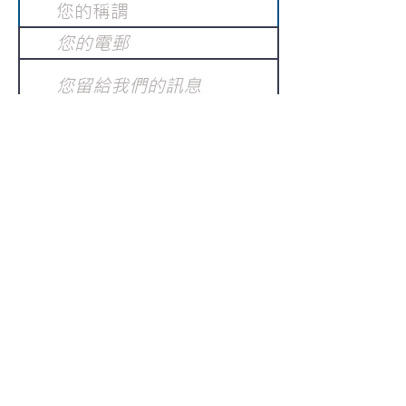
提交
訂閱電子報
：
請電郵至
或填寫訂閱電郵
info@gnci.org.hk
>
Copyright © 2021 GoodNews
Communication International Ltd 真証傳