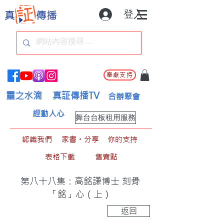
登入
奉獻支持
靈之水滴
真証傳播TV
合辦聚會
經動人心
舞台台板租用服務
認識我們
家書。分享
你的支持
表格下載
售賣點
第八十八集：高銘謙博士 刻骨
「銘」心（上）
返回