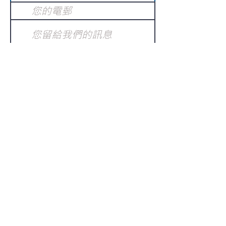
提交
訂閱電子報
：
請電郵至
或填寫訂閱電郵
info@gnci.org.hk
>
Copyright © 2021 GoodNews
Communication International Ltd 真証傳
播. All Rights Reserved