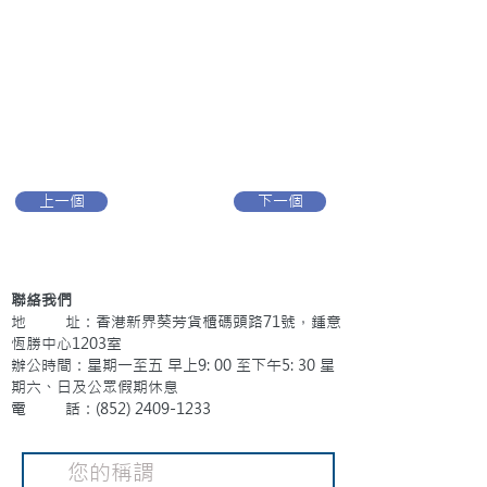
上一個
下一個
聯絡我們
地 址：香港新界葵芳貨櫃碼頭路71號，鍾意
恆勝中心1203室
辦公時間：星期一至五 早上9: 00 至下午5: 30 星
期六、日及公眾假期休息
電 話：(852)
2409-1233