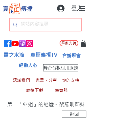
登入
奉獻支持
靈之水滴
真証傳播TV
合辦聚會
經動人心
舞台台板租用服務
認識我們
家書。分享
你的支持
表格下載
售賣點
第一「亞姐」的經歷 - 黎燕珊姊妹
返回