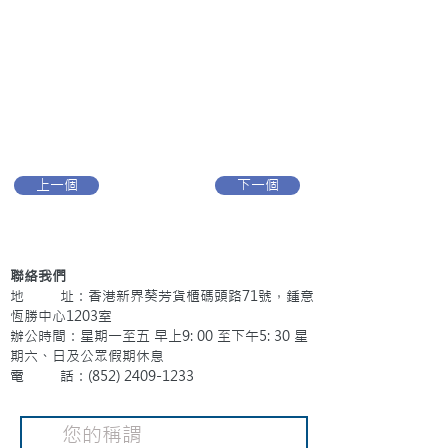
上一個
下一個
聯絡我們
地 址：香港新界葵芳貨櫃碼頭路71號，鍾意
恆勝中心1203室
辦公時間：星期一至五 早上9: 00 至下午5: 30 星
期六、日及公眾假期休息
電 話：(852)
2409-1233