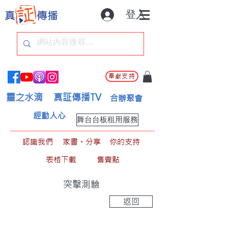
登入
奉獻支持
靈之水滴
真証傳播TV
合辦聚會
經動人心
舞台台板租用服務
認識我們
家書。分享
你的支持
表格下載
售賣點
突擊測驗
返回