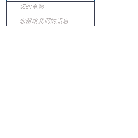
提交
訂閱電子報
：
請電郵至
或填寫訂閱電郵
info@gnci.org.hk
>
Copyright © 2021 GoodNews
Communication International Ltd 真証傳
播. All Rights Reserved