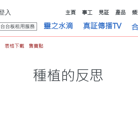
登入
主頁
事工
見証
產品
頻
靈之水滴
真証傳播TV
舞台台板租用服務
表格下載
售賣點
種植的反思