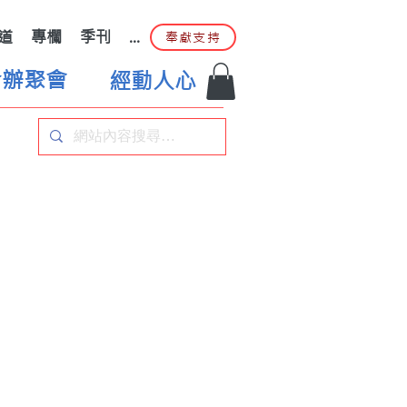
道
專欄
季刊
...
奉獻支持
合辦聚會
經動人心