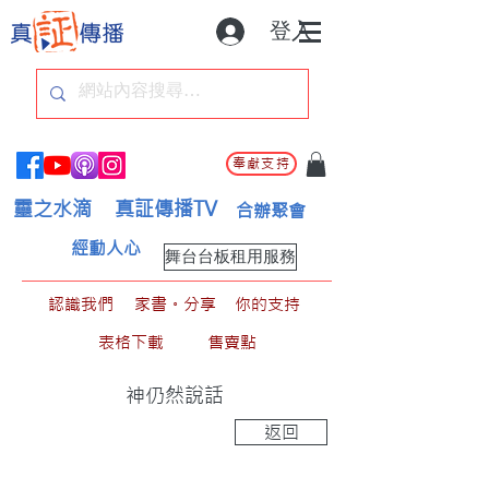
登入
奉獻支持
靈之水滴
真証傳播TV
合辦聚會
經動人心
舞台台板租用服務
認識我們
家書。分享
你的支持
表格下載
售賣點
神仍然說話
返回