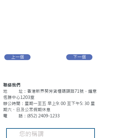
上一個
下一個
聯絡我們
地 址：香港新界葵芳貨櫃碼頭路71號，鍾意
恆勝中心1203室
辦公時間：星期一至五 早上9: 00 至下午5: 30 星
期六、日及公眾假期休息
電 話：(852)
2409-1233