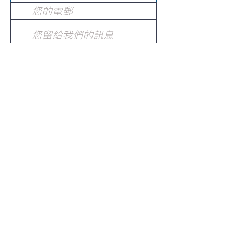
提交
訂閱電子報
：
請電郵至
或填寫訂閱電郵
info@gnci.org.hk
>
Copyright © 2021 GoodNews
Communication International Ltd 真証傳
播. All Rights Reserved