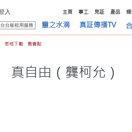
登入
主頁
事工
見証
產品
頻
靈之水滴
真証傳播TV
舞台台板租用服務
表格下載
售賣點
真自由（龔柯允）