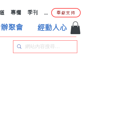
道
專欄
季刊
...
奉獻支持
合辦聚會
經動人心