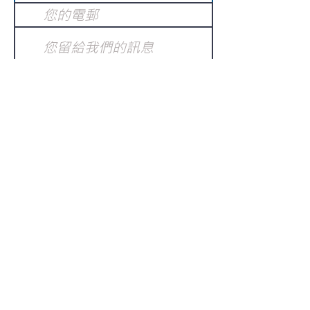
提交
訂閱電子報
：
請電郵至
或填寫訂閱電郵
info@gnci.org.hk
>
Copyright © 2021 GoodNews
Communication International Ltd 真証傳
播. All Rights Reserved