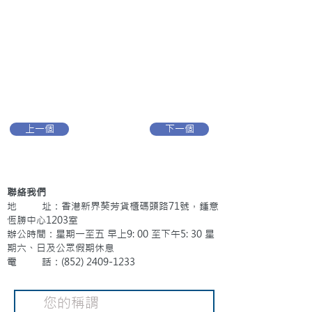
上一個
下一個
聯絡我們
地 址：香港新界葵芳貨櫃碼頭路71號，鍾意
恆勝中心1203室
辦公時間：星期一至五 早上9: 00 至下午5: 30 星
期六、日及公眾假期休息
電 話：(852)
2409-1233