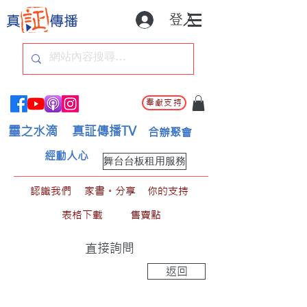
登入
奉獻支持
靈之水滴
真証傳播TV
合辦聚會
經動人心
舞台台板租用服務
認識我們
家書。分享
你的支持
表格下載
售賣點
直接詢問
返回