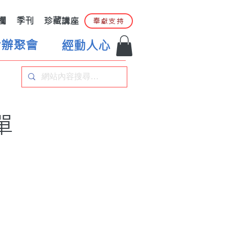
欄
季刊
珍藏講座
奉獻支持
合辦聚會
經動人心
單