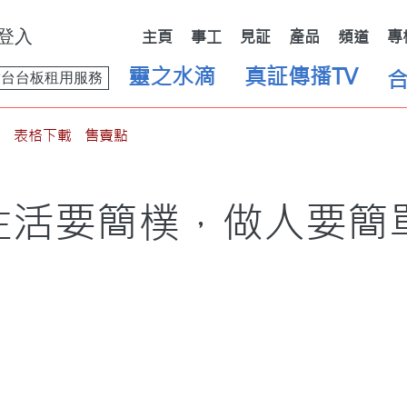
登入
主頁
事工
見証
產品
頻道
專
靈之水滴
真証傳播TV
舞台台板租用服務
表格下載
售賣點
生活要簡樸，做人要簡