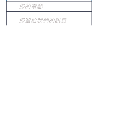
提交
訂閱電子報
：
請電郵至
或填寫訂閱電郵
info@gnci.org.hk
>
Copyright © 2021 GoodNews
Communication International Ltd 真証傳
播. All Rights Reserved