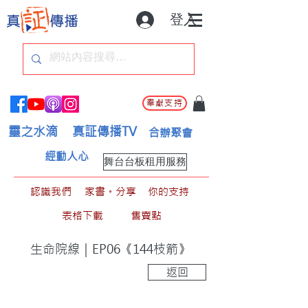
登入
奉獻支持
靈之水滴
真証傳播TV
合辦聚會
經動人心
舞台台板租用服務
認識我們
家書。分享
你的支持
表格下載
售賣點
生命院線｜EP06《144枝箭》
返回