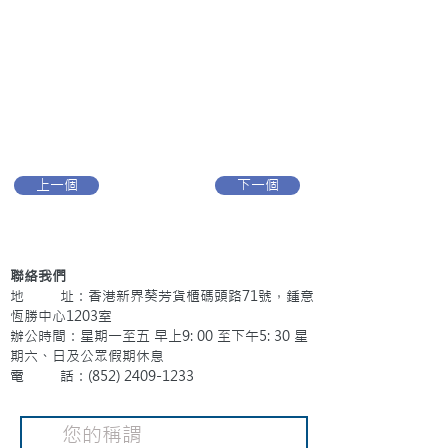
上一個
下一個
聯絡我們
地 址：香港新界葵芳貨櫃碼頭路71號，鍾意
恆勝中心1203室
辦公時間：星期一至五 早上9: 00 至下午5: 30 星
期六、日及公眾假期休息
電 話：(852)
2409-1233