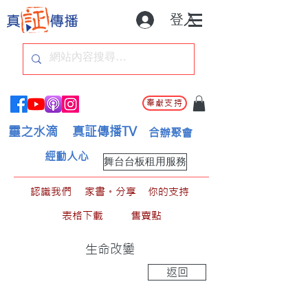
登入
奉獻支持
靈之水滴
真証傳播TV
合辦聚會
經動人心
舞台台板租用服務
認識我們
家書。分享
你的支持
表格下載
售賣點
生命改變
返回