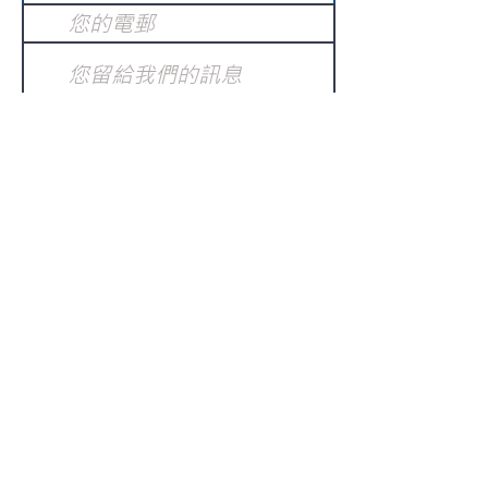
提交
訂閱電子報
：
請電郵至
或填寫訂閱電郵
info@gnci.org.hk
>
Copyright © 2021 GoodNews
Communication International Ltd 真証傳
播. All Rights Reserved