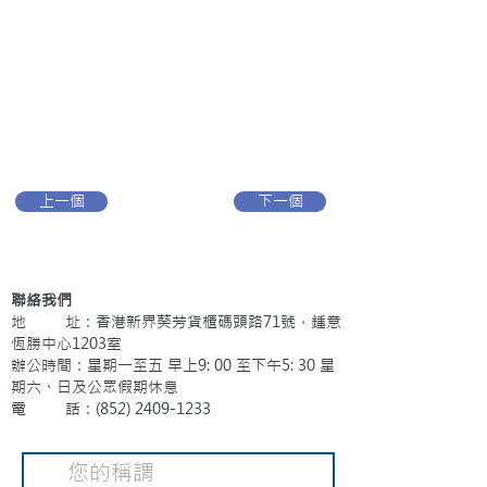
上一個
下一個
聯絡我們
地 址：香港新界葵芳貨櫃碼頭路71號，鍾意
恆勝中心1203室
辦公時間：星期一至五 早上9: 00 至下午5: 30 星
期六、日及公眾假期休息
電 話：(852)
2409-1233