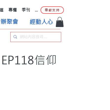
道
專欄
季刊
...
奉獻支持
合辦聚會
經動人心
P118信仰