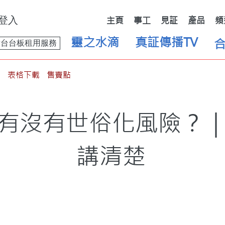
登入
主頁
事工
見証
產品
頻
靈之水滴
真証傳播TV
舞台台板租用服務
表格下載
售賣點
有沒有世俗化風險？｜E
講清楚