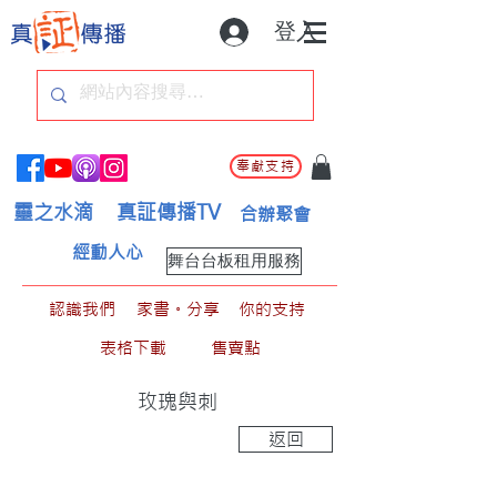
登入
奉獻支持
靈之水滴
真証傳播TV
合辦聚會
經動人心
舞台台板租用服務
認識我們
家書。分享
你的支持
表格下載
售賣點
玫瑰與刺
返回