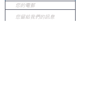
提交
訂閱電子報
：
請電郵至
或填寫訂閱電郵
info@gnci.org.hk
>
Copyright © 2021 GoodNews
Communication International Ltd 真証傳
播. All Rights Reserved