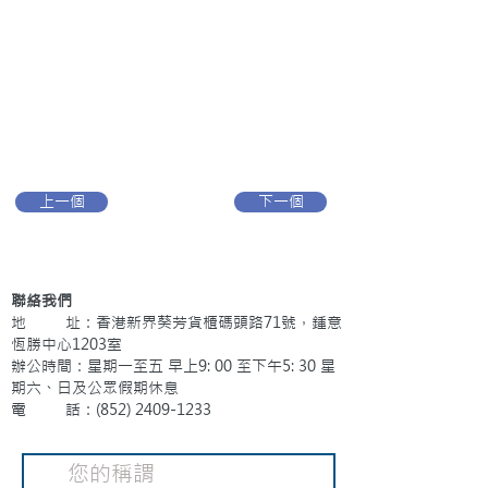
上一個
下一個
聯絡我們
地 址：香港新界葵芳貨櫃碼頭路71號，鍾意
恆勝中心1203室
辦公時間：星期一至五 早上9: 00 至下午5: 30 星
期六、日及公眾假期休息
電 話：(852)
2409-1233