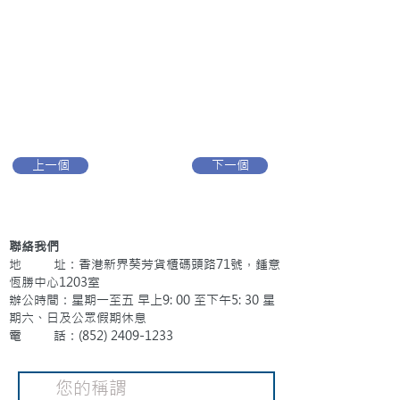
上一個
下一個
聯絡我們
地 址：香港新界葵芳貨櫃碼頭路71號，鍾意
恆勝中心1203室
辦公時間：星期一至五 早上9: 00 至下午5: 30 星
期六、日及公眾假期休息
電 話：(852)
2409-1233