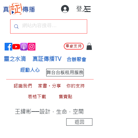
登入
奉獻支持
靈之水滴
真証傳播TV
合辦聚會
經動人心
舞台台板租用服務
認識我們
家書。分享
你的支持
表格下載
售賣點
王緯彬──設計．生命．空間
返回