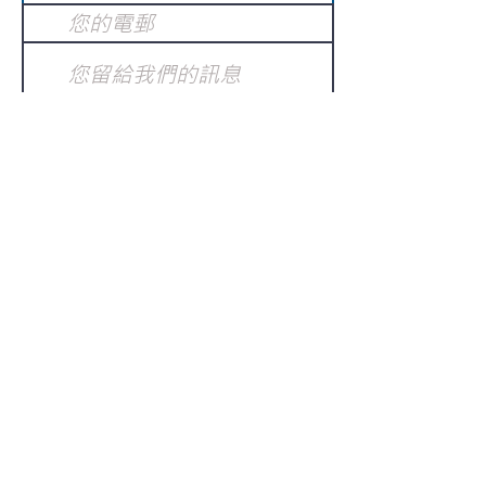
提交
訂閱電子報
：
請電郵至
或填寫訂閱電郵
info@gnci.org.hk
>
Copyright © 2021 GoodNews
Communication International Ltd 真証傳
播. All Rights Reserved