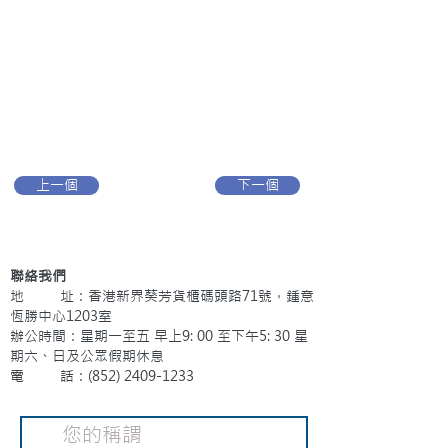
上一個
下一個
聯絡我們
地 址：香港新界葵芳貨櫃碼頭路71號，鍾意
恆勝中心1203室
辦公時間：星期一至五 早上9: 00 至下午5: 30 星
期六、日及公眾假期休息
電 話：(852)
2409-1233