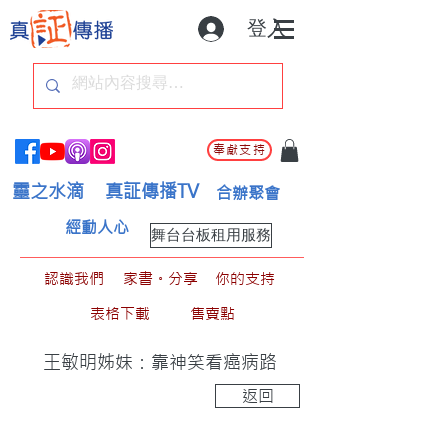
登入
奉獻支持
靈之水滴
真証傳播TV
合辦聚會
經動人心
舞台台板租用服務
認識我們
家書。分享
你的支持
表格下載
售賣點
王敏明姊妹：靠神笑看癌病路
返回