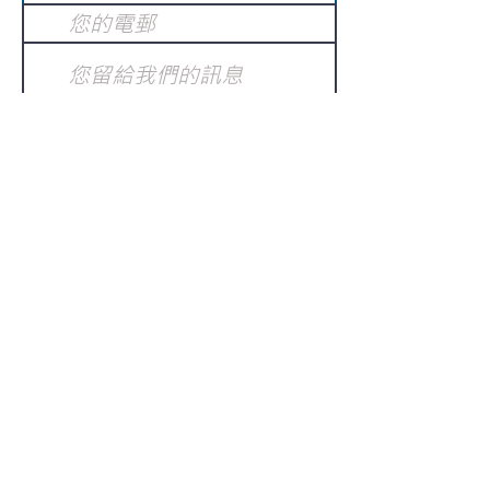
提交
訂閱電子報
：
請電郵至
或填寫訂閱電郵
info@gnci.org.hk
>
Copyright © 2021 GoodNews
Communication International Ltd 真証傳
播. All Rights Reserved