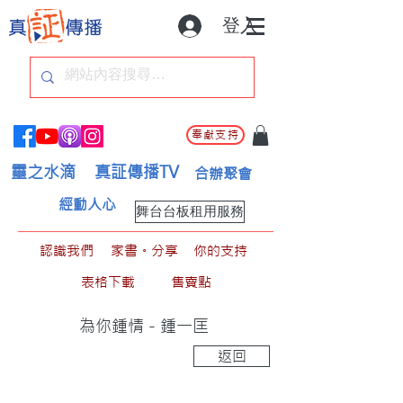
登入
奉獻支持
靈之水滴
真証傳播TV
合辦聚會
經動人心
舞台台板租用服務
認識我們
家書。分享
你的支持
表格下載
售賣點
為你鍾情 - 鍾一匡
返回