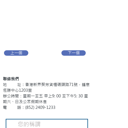
上一個
下一個
聯絡我們
地 址：香港新界葵芳貨櫃碼頭路71號，鍾意
恆勝中心1203室
辦公時間：星期一至五 早上9: 00 至下午5: 30 星
期六、日及公眾假期休息
電 話：(852)
2409-1233