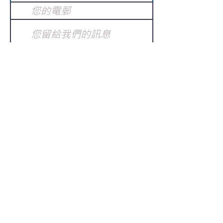
提交
訂閱電子報
：
請電郵至
或填寫訂閱電郵
info@gnci.org.hk
>
Copyright © 2021 GoodNews
Communication International Ltd 真証傳
播. All Rights Reserved