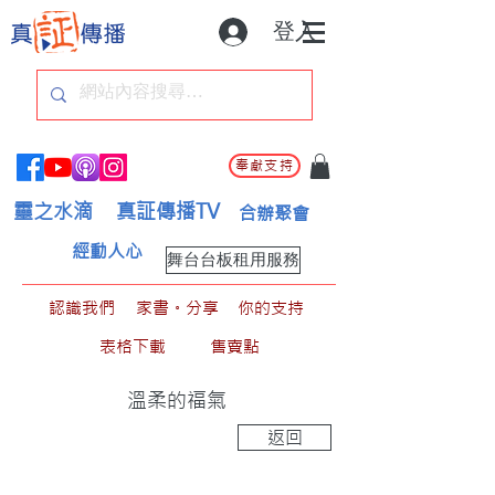
登入
奉獻支持
靈之水滴
真証傳播TV
合辦聚會
經動人心
舞台台板租用服務
認識我們
家書。分享
你的支持
表格下載
售賣點
溫柔的福氣
返回