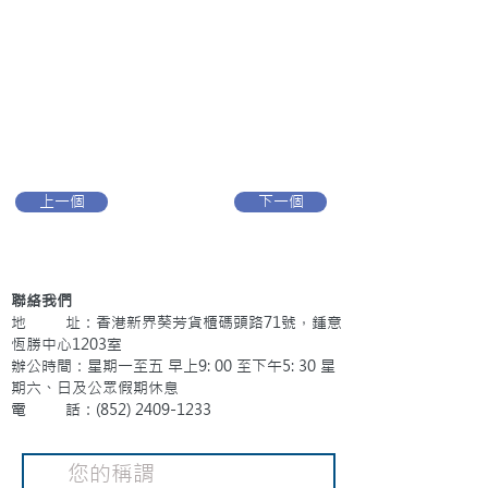
上一個
下一個
聯絡我們
地 址：香港新界葵芳貨櫃碼頭路71號，鍾意
恆勝中心1203室
辦公時間：星期一至五 早上9: 00 至下午5: 30 星
期六、日及公眾假期休息
電 話：(852)
2409-1233