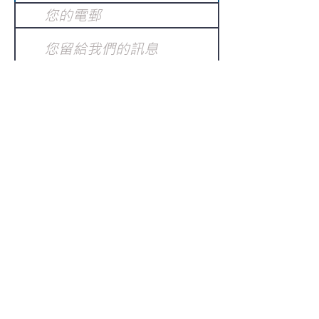
提交
訂閱電子報
：
請電郵至
或填寫訂閱電郵
info@gnci.org.hk
>
Copyright © 2021 GoodNews
Communication International Ltd 真証傳
播. All Rights Reserved