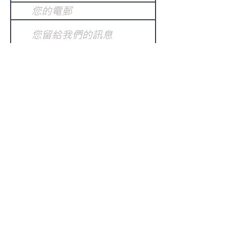
提交
訂閱電子報
：
請電郵至
或填寫訂閱電郵
info@gnci.org.hk
>
Copyright © 2021 GoodNews
Communication International Ltd 真証傳
播. All Rights Reserved