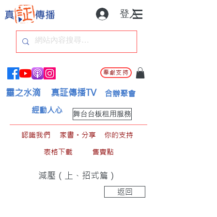
登入
奉獻支持
靈之水滴
真証傳播TV
合辦聚會
經動人心
舞台台板租用服務
認識我們
家書。分享
你的支持
表格下載
售賣點
減壓（上、招式篇）
返回