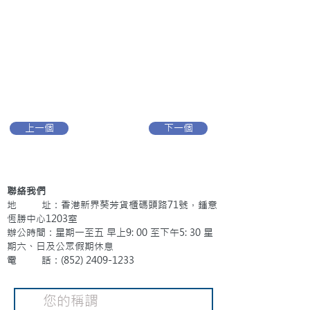
上一個
下一個
聯絡我們
地 址：香港新界葵芳貨櫃碼頭路71號，鍾意
恆勝中心1203室
辦公時間：星期一至五 早上9: 00 至下午5: 30 星
期六、日及公眾假期休息
電 話：(852)
2409-1233