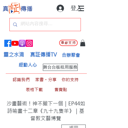
登入
奉獻支持
靈之水滴
真証傳播TV
合辦聚會
經動人心
舞台台板租用服務
認識我們
家書。分享
你的支持
表格下載
售賣點
沙畫藝術！神不撇下一個｜EP44如
詩喻畫十二章《九十九隻羊》｜基
督教文藝博覽
返回