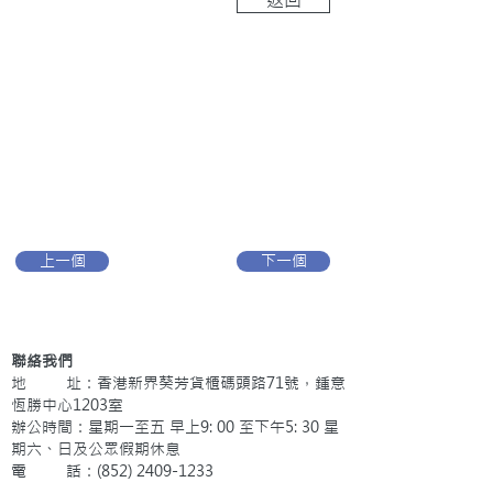
上一個
下一個
聯絡我們
地 址：香港新界葵芳貨櫃碼頭路71號，鍾意
恆勝中心1203室
辦公時間：星期一至五 早上9: 00 至下午5: 30 星
期六、日及公眾假期休息
電 話：(852)
2409-1233