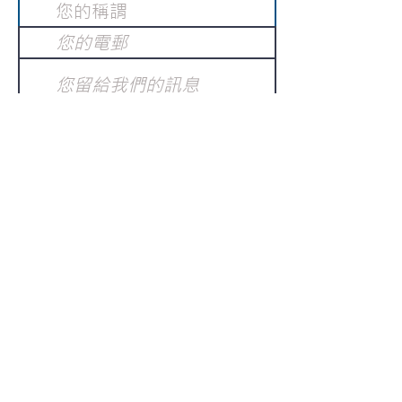
提交
訂閱電子報
：
請電郵至
或填寫訂閱電郵
info@gnci.org.hk
>
Copyright © 2021 GoodNews
Communication International Ltd 真証傳