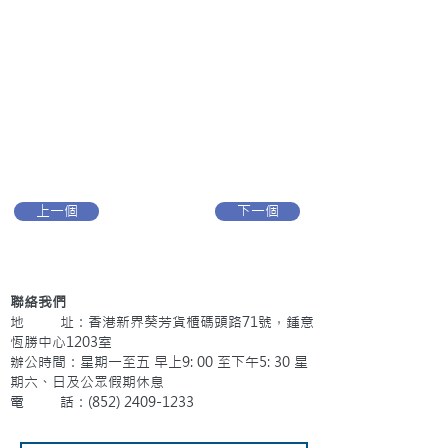
上一個
下一個
聯絡我們
地 址：香港新界葵芳貨櫃碼頭路71號，鍾意
恆勝中心1203室
辦公時間：星期一至五 早上9: 00 至下午5: 30 星
期六、日及公眾假期休息
電 話：(852)
2409-1233