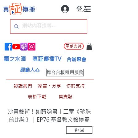
登入
奉獻支持
靈之水滴
真証傳播TV
合辦聚會
經動人心
舞台台板租用服務
認識我們
家書。分享
你的支持
表格下載
售賣點
沙畫藝術！如詩喻畫十二章《珍珠
的比喻》｜EP76 基督教文藝博覽
返回