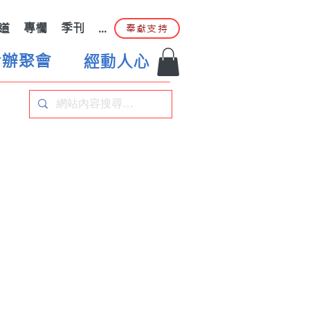
道
專欄
季刊
...
奉獻支持
合辦聚會
經動人心