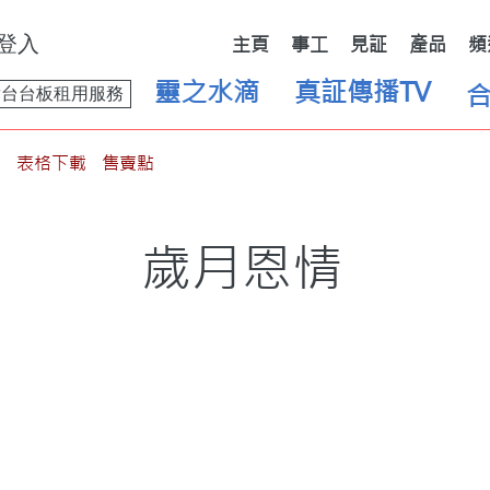
登入
主頁
事工
見証
產品
頻
靈之水滴
真証傳播TV
舞台台板租用服務
表格下載
售賣點
歲月恩情