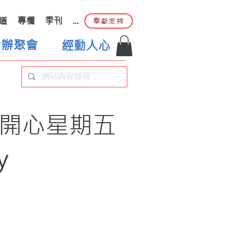
道
專欄
季刊
...
奉獻支持
合辦聚會
經動人心
｜開心星期五
y