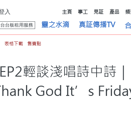
登入
主頁
事工
見証
產品
頻
靈之水滴
真証傳播TV
舞台台板租用服務
表格下載
售賣點
EP2輕談淺唱詩中詩
Thank God It’s Frida