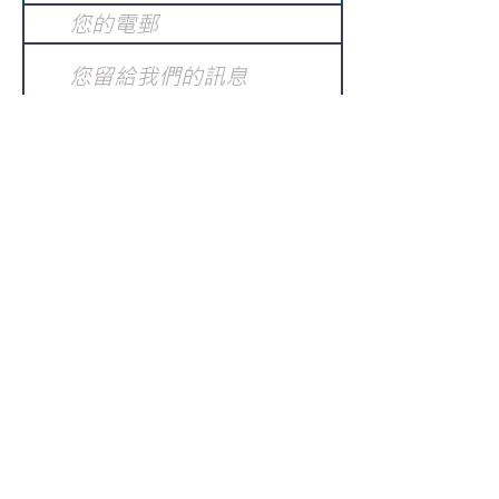
提交
訂閱電子報
：
請電郵至
或填寫訂閱電郵
info@gnci.org.hk
>
Copyright © 2021 GoodNews
Communication International Ltd 真証傳
播. All Rights Reserved