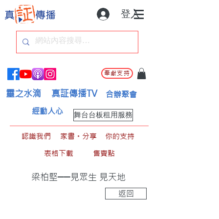
登入
奉獻支持
靈之水滴
真証傳播TV
合辦聚會
經動人心
舞台台板租用服務
認識我們
家書。分享
你的支持
表格下載
售賣點
梁柏堅──見眾生 見天地
返回