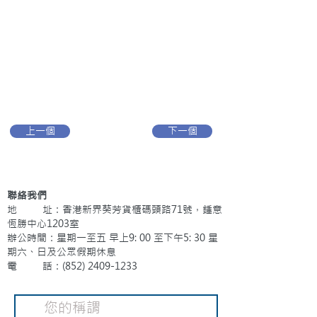
上一個
下一個
聯絡我們
地 址：香港新界葵芳貨櫃碼頭路71號，鍾意
恆勝中心1203室
辦公時間：星期一至五 早上9: 00 至下午5: 30 星
期六、日及公眾假期休息
電 話：(852)
2409-1233