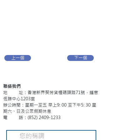
上一個
下一個
聯絡我們
地 址：香港新界葵芳貨櫃碼頭路71號，鍾意
恆勝中心1203室
辦公時間：星期一至五 早上9: 00 至下午5: 30 星
期六、日及公眾假期休息
電 話：(852)
2409-1233