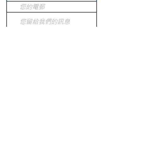
提交
訂閱電子報
：
請電郵至
或填寫訂閱電郵
info@gnci.org.hk
>
Copyright © 2021 GoodNews
Communication International Ltd 真証傳
播. All Rights Reserved