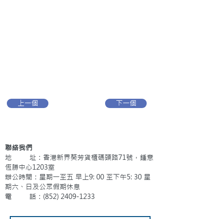
上一個
下一個
聯絡我們
地 址：香港新界葵芳貨櫃碼頭路71號，鍾意
恆勝中心1203室
辦公時間：星期一至五 早上9: 00 至下午5: 30 星
期六、日及公眾假期休息
電 話：(852)
2409-1233