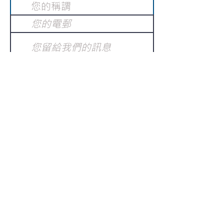
提交
訂閱電子報
：
請電郵至
或填寫訂閱電郵
info@gnci.org.hk
>
Copyright © 2021 GoodNews
Communication International Ltd 真証傳