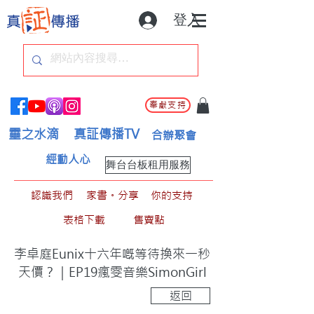
登入
奉獻支持
靈之水滴
真証傳播TV
合辦聚會
經動人心
舞台台板租用服務
認識我們
家書。分享
你的支持
表格下載
售賣點
李卓庭Eunix十六年嘅等待換來一秒
天價？｜EP19瘋雯音樂SimonGirl
返回