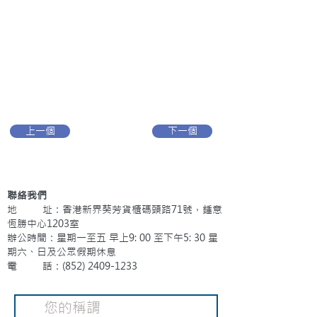
上一個
下一個
聯絡我們
地 址：香港新界葵芳貨櫃碼頭路71號，鍾意
恆勝中心1203室
辦公時間：星期一至五 早上9: 00 至下午5: 30 星
期六、日及公眾假期休息
電 話：(852)
2409-1233