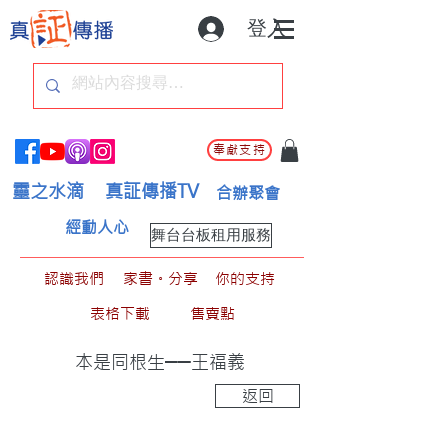
登入
奉獻支持
靈之水滴
真証傳播TV
合辦聚會
經動人心
舞台台板租用服務
認識我們
家書。分享
你的支持
表格下載
售賣點
本是同根生──王福義
返回