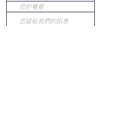
提交
訂閱電子報
：
請電郵至
或填寫訂閱電郵
info@gnci.org.hk
>
Copyright © 2021 GoodNews
Communication International Ltd 真証傳
播. All Rights Reserved