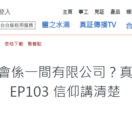
登入
主頁
事工
見証
產品
頻
靈之水滴
真証傳播TV
舞台台板租用服務
表格下載
售賣點
會係一間有限公司？
EP103 信仰講清楚