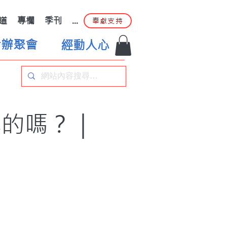
道
專欄
季刊
...
奉獻支持
合辦聚會
經動人心
真的嗎？｜