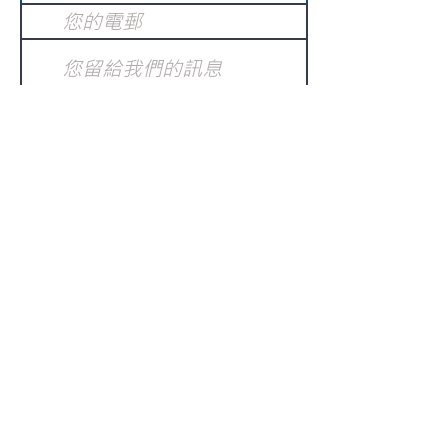
提交
訂閱電子報
：
請電郵至
或填寫訂閱電郵
info@gnci.org.hk
>
Copyright © 2021 GoodNews
Communication International Ltd 真証傳
播. All Rights Reserved