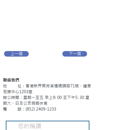
上一個
下一個
聯絡我們
地 址：香港新界葵芳貨櫃碼頭路71號，鍾意
恆勝中心1203室
辦公時間：星期一至五 早上9: 00 至下午5: 30 星
期六、日及公眾假期休息
電 話：(852)
2409-1233