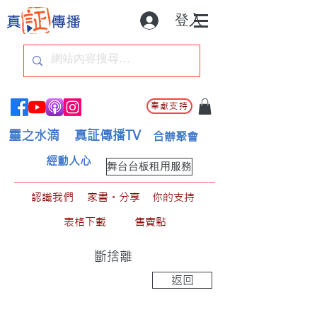
登入
奉獻支持
靈之水滴
真証傳播TV
合辦聚會
經動人心
舞台台板租用服務
認識我們
家書。分享
你的支持
表格下載
售賣點
斷捨離
返回