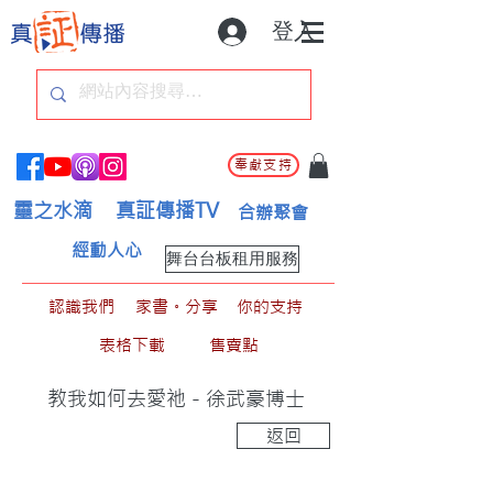
登入
奉獻支持
靈之水滴
真証傳播TV
合辦聚會
經動人心
舞台台板租用服務
認識我們
家書。分享
你的支持
表格下載
售賣點
教我如何去愛祂 - 徐武豪博士
返回