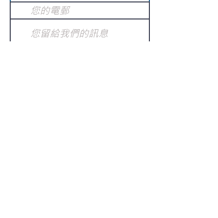
提交
訂閱電子報
：
請電郵至
或填寫訂閱電郵
info@gnci.org.hk
>
Copyright © 2021 GoodNews
Communication International Ltd 真証傳
播. All Rights Reserved