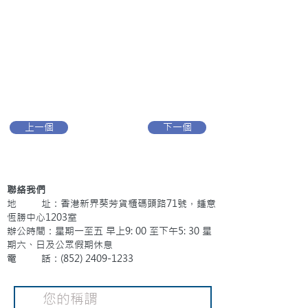
上一個
下一個
聯絡我們
地 址：香港新界葵芳貨櫃碼頭路71號，鍾意
恆勝中心1203室
辦公時間：星期一至五 早上9: 00 至下午5: 30 星
期六、日及公眾假期休息
電 話：(852)
2409-1233