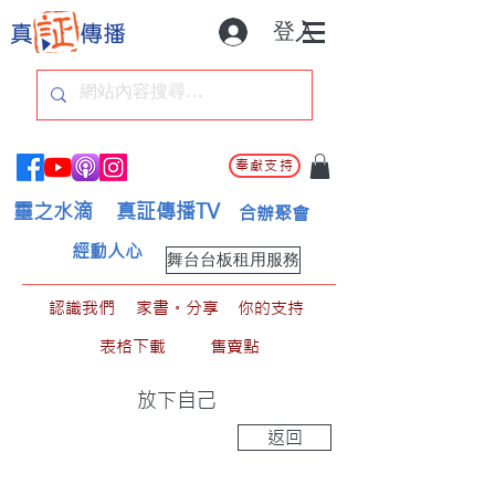
登入
奉獻支持
靈之水滴
真証傳播TV
合辦聚會
經動人心
舞台台板租用服務
認識我們
家書。分享
你的支持
表格下載
售賣點
放下自己
返回