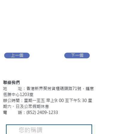
上一個
下一個
聯絡我們
地 址：香港新界葵芳貨櫃碼頭路71號，鍾意
恆勝中心1203室
辦公時間：星期一至五 早上9: 00 至下午5: 30 星
期六、日及公眾假期休息
電 話：(852)
2409-1233