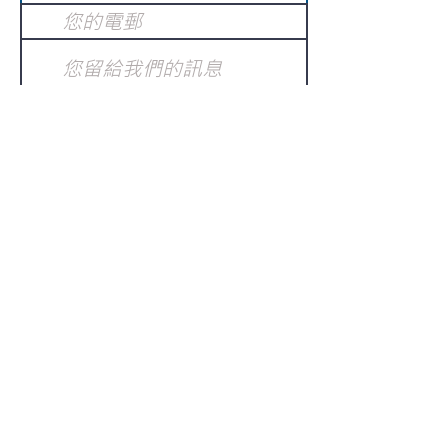
提交
訂閱電子報
：
請電郵至
或填寫訂閱電郵
info@gnci.org.hk
>
Copyright © 2021 GoodNews
Communication International Ltd 真証傳
播. All Rights Reserved