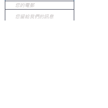
提交
訂閱電子報
：
請電郵至
或填寫訂閱電郵
info@gnci.org.hk
>
Copyright © 2021 GoodNews
Communication International Ltd 真証傳
播. All Rights Reserved