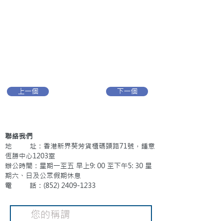
上一個
下一個
聯絡我們
地 址：香港新界葵芳貨櫃碼頭路71號，鍾意
恆勝中心1203室
辦公時間：星期一至五 早上9: 00 至下午5: 30 星
期六、日及公眾假期休息
電 話：(852)
2409-1233