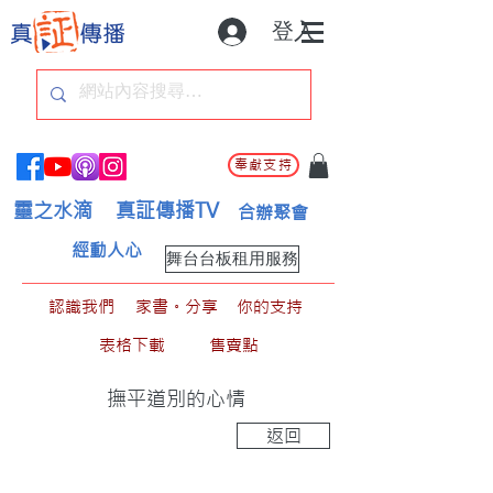
登入
奉獻支持
靈之水滴
真証傳播TV
合辦聚會
經動人心
舞台台板租用服務
認識我們
家書。分享
你的支持
表格下載
售賣點
撫平道別的心情
返回