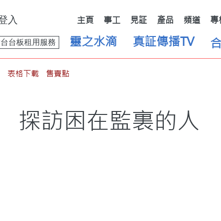
登入
主頁
事工
見証
產品
頻道
專
靈之水滴
真証傳播TV
舞台台板租用服務
表格下載
售賣點
探訪困在監裏的人