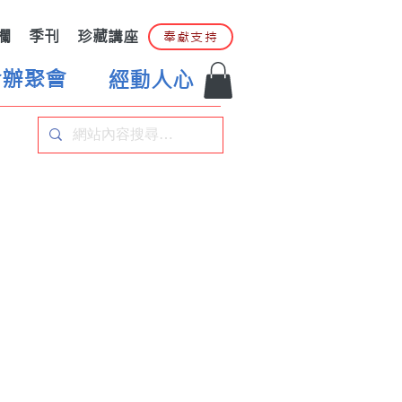
欄
季刊
珍藏講座
奉獻支持
合辦聚會
經動人心