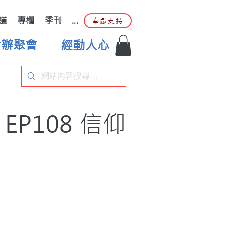
道
專欄
季刊
...
奉獻支持
合辦聚會
經動人心
P108 信仰