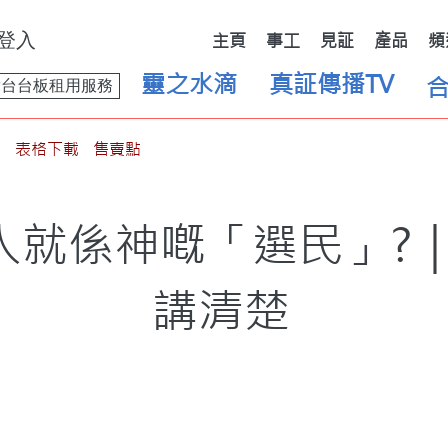
登入
主頁
事工
見証
產品
頻
靈之水滴
真証傳播TV
舞台台板租用服務
表格下載
售賣點
就係神嘅「選民」?｜E
講清楚