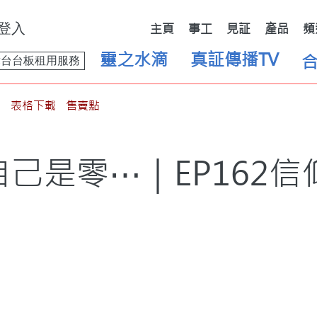
登入
主頁
事工
見証
產品
頻
靈之水滴
真証傳播TV
舞台台板租用服務
表格下載
售賣點
己是零⋯｜EP162信