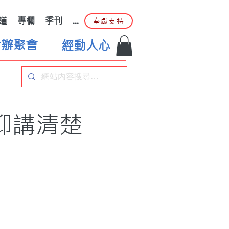
道
專欄
季刊
...
奉獻支持
合辦聚會
經動人心
仰講清楚