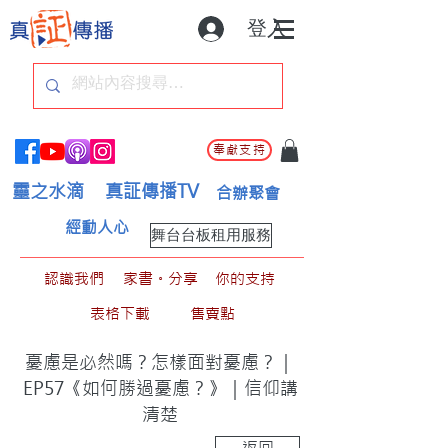
登入
奉獻支持
靈之水滴
真証傳播TV
合辦聚會
經動人心
舞台台板租用服務
認識我們
家書。分享
你的支持
表格下載
售賣點
憂慮是必然嗎？怎樣面對憂慮？｜
EP57《如何勝過憂慮？》｜信仰講
清楚
返回