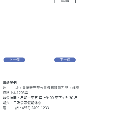
上一個
下一個
聯絡我們
地 址：香港新界葵芳貨櫃碼頭路71號，鍾意
恆勝中心1203室
辦公時間：星期一至五 早上9: 00 至下午5: 30 星
期六、日及公眾假期休息
電 話：(852)
2409-1233