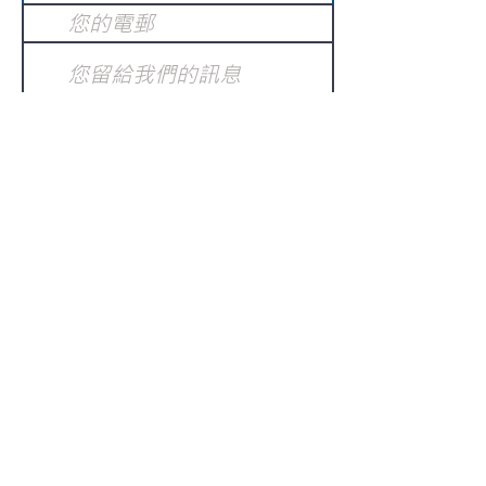
提交
訂閱電子報
：
請電郵至
或填寫訂閱電郵
info@gnci.org.hk
>
Copyright © 2021 GoodNews
Communication International Ltd 真証傳
播. All Rights Reserved