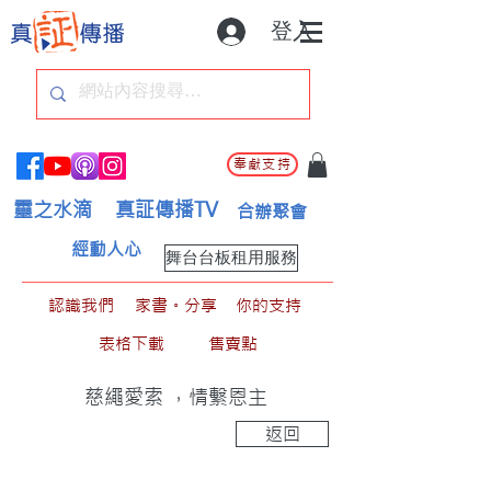
登入
奉獻支持
靈之水滴
真証傳播TV
合辦聚會
經動人心
舞台台板租用服務
認識我們
家書。分享
你的支持
表格下載
售賣點
慈繩愛索 ，情繫恩主
返回