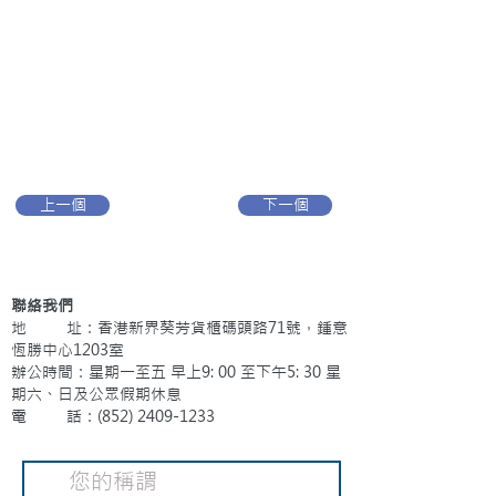
上一個
下一個
聯絡我們
地 址：香港新界葵芳貨櫃碼頭路71號，鍾意
恆勝中心1203室
辦公時間：星期一至五 早上9: 00 至下午5: 30 星
期六、日及公眾假期休息
電 話：(852)
2409-1233