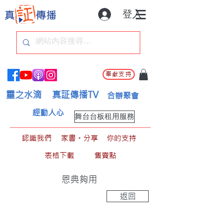
登入
奉獻支持
靈之水滴
真証傳播TV
合辦聚會
經動人心
舞台台板租用服務
認識我們
家書。分享
你的支持
表格下載
售賣點
恩典夠用
返回