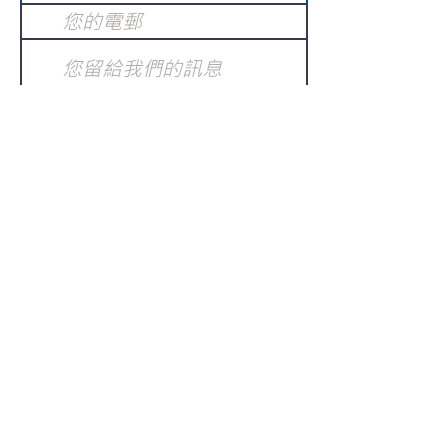
提交
訂閱電子報
：
請電郵至
或填寫訂閱電郵
info@gnci.org.hk
>
Copyright © 2021 GoodNews
Communication International Ltd 真証傳
播. All Rights Reserved