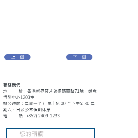
上一個
下一個
聯絡我們
地 址：香港新界葵芳貨櫃碼頭路71號，鍾意
恆勝中心1203室
辦公時間：星期一至五 早上9: 00 至下午5: 30 星
期六、日及公眾假期休息
電 話：(852)
2409-1233